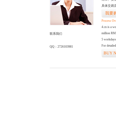
具体交易
我要
Process Ov
4.cn is a w
million RMB
联系我们
5 workdays
For detaile
QQ：2726103981
BUY 