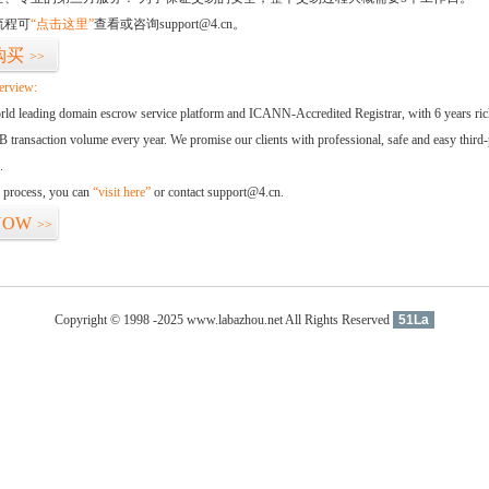
流程可
“点击这里”
查看或咨询support@4.cn。
购买
>>
erview:
orld leading domain escrow service platform and ICANN-Accredited Registrar, with 6 years ri
 transaction volume every year. We promise our clients with professional, safe and easy third-
.
d process, you can
“visit here”
or contact support@4.cn.
NOW
>>
Copyright © 1998 -2025 www.labazhou.net All Rights Reserved
51La