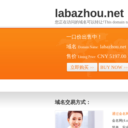
labazhou.net
您正在访问的域名可以转让!This domain name i
一口价出售中！
域名
labazhou.net
Domain Name:
售价
CNY 5197.00
Listing Price:
立即购买
BUY NOW
>>
>>
域名交易方式：
通过金名网(
金名网(4
简单、安