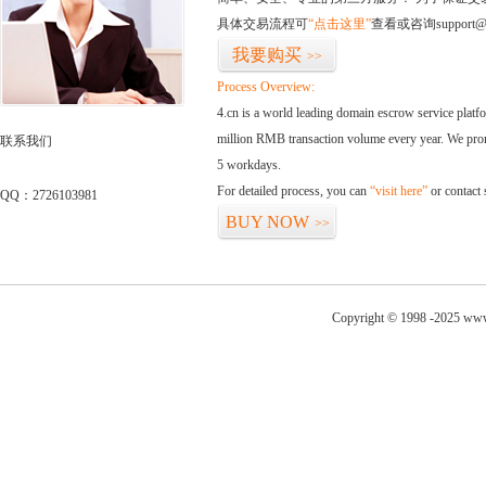
具体交易流程可
“点击这里”
查看或咨询support@
我要购买
>>
Process Overview:
4.cn is a world leading domain escrow service plat
million RMB transaction volume every year. We promi
联系我们
5 workdays.
For detailed process, you can
“visit here”
or contact
QQ：2726103981
BUY NOW
>>
Copyright © 1998 -2025 www.