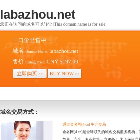
labazhou.net
您正在访问的域名可以转让!This domain name is for sale!
一口价出售中！
域名
labazhou.net
Domain Name:
售价
CNY 5197.00
Listing Price:
立即购买
BUY NOW
>>
>>
域名交易方式：
通过金名网(4.cn) 中介交易
金名网(4.cn)是全球领先的域名交易服务机
简单、安全、专业的第三方服务！ 为了保证交